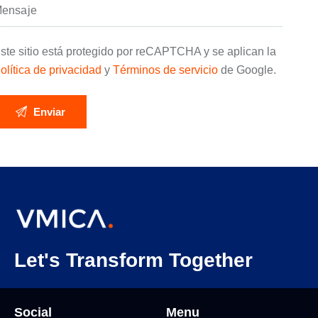
ste sitio está protegido por reCAPTCHA y se aplican la
olítica de privacidad
y
Términos de servicio
de Google.
Let's Transform Together
Social
Menu